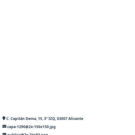
C. Capitán Dema, 15, 3º IZQ, 03007 Alicante
capa-1290@2x-150x150.jpg
publico@2x-74x83.png