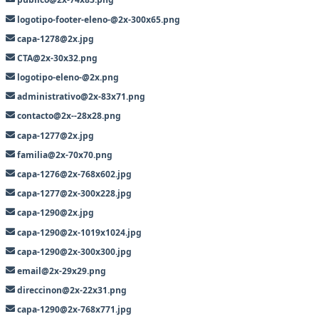
logotipo-footer-eleno-@2x-300x65.png
capa-1278@2x.jpg
CTA@2x-30x32.png
logotipo-eleno-@2x.png
administrativo@2x-83x71.png
contacto@2x--28x28.png
capa-1277@2x.jpg
familia@2x-70x70.png
capa-1276@2x-768x602.jpg
capa-1277@2x-300x228.jpg
capa-1290@2x.jpg
capa-1290@2x-1019x1024.jpg
capa-1290@2x-300x300.jpg
email@2x-29x29.png
direccinon@2x-22x31.png
capa-1290@2x-768x771.jpg