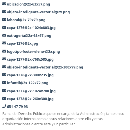
ubicacion@2x-63x57.png
objeto-inteligente-vectorial@2x.png
laboral@2x-79x79.png
capa-1276@2x-1024x803.jpg
extrageria@2x-65x67.png
capa-1276@2x.jpg
logotipo-footer-eleno-@2x.png
capa-1277@2x-768x585.jpg
objeto-inteligente-vectorial@2x-300x99.png
capa-1276@2x-300x235.jpg
infantil@2x-122x72.png
capa-1277@2x-1024x780.jpg
capa-1278@2x-260x300.jpg
651 47 79 93
Rama del Derecho Público que se encarga de la Administración, tanto en su
organización interna como en sus relaciones entre ella y otras
Administraciones o entre ésta y un particular.