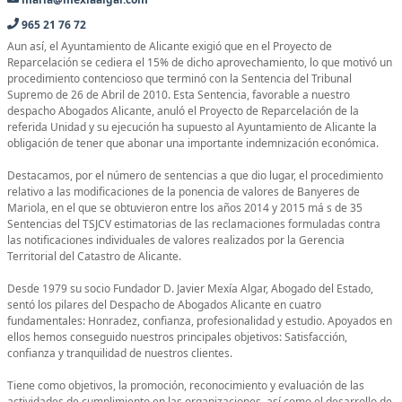
965 21 76 72
Aun así, el Ayuntamiento de Alicante exigió que en el Proyecto de
Reparcelación se cediera el 15% de dicho aprovechamiento, lo que motivó un
procedimiento contencioso que terminó con la Sentencia del Tribunal
Supremo de 26 de Abril de 2010. Esta Sentencia, favorable a nuestro
despacho Abogados Alicante, anuló el Proyecto de Reparcelación de la
referida Unidad y su ejecución ha supuesto al Ayuntamiento de Alicante la
obligación de tener que abonar una importante indemnización económica.
Destacamos, por el número de sentencias a que dio lugar, el procedimiento
relativo a las modificaciones de la ponencia de valores de Banyeres de
Mariola, en el que se obtuvieron entre los años 2014 y 2015 má s de 35
Sentencias del TSJCV estimatorias de las reclamaciones formuladas contra
las notificaciones individuales de valores realizados por la Gerencia
Territorial del Catastro de Alicante.
Desde 1979 su socio Fundador D. Javier Mexía Algar, Abogado del Estado,
sentó los pilares del Despacho de Abogados Alicante en cuatro
fundamentales: Honradez, confianza, profesionalidad y estudio. Apoyados en
ellos hemos conseguido nuestros principales objetivos: Satisfacción,
confianza y tranquilidad de nuestros clientes.
Tiene como objetivos, la promoción, reconocimiento y evaluación de las
actividades de cumplimiento en las organizaciones, así como el desarrollo de