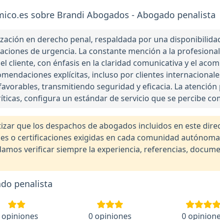
ico.es sobre Brandi Abogados - Abogado penalista
ación en derecho penal, respaldada por una disponibilidad 
uaciones de urgencia. La constante mención a la profesiona
l cliente, con énfasis en la claridad comunicativa y el ac
comendaciones explícitas, incluso por clientes internaciona
avorables, transmitiendo seguridad y eficacia. La atención 
ríticas, configura un estándar de servicio que se percibe 
r que los despachos de abogados incluidos en este direct
nales o certificaciones exigidas en cada comunidad autónom
os verificar siempre la experiencia, referencias, documen
do penalista
 opiniones
0 opiniones
0 opinion