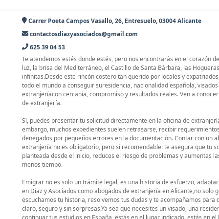
Carrer Poeta Campos Vasallo, 26, Entresuelo, 03004 Alicante
contactosdiazyasociados@gmail.com
625 39 04 53
Te atendemos estés donde estés, pero nos encontrarás en el corazón de A
luz, la brisa del Mediterráneo, el Castillo de Santa Bárbara, las Hogueras
infinitas.Desde este rincón costero tan querido por locales y expatriad
todo el mundo a conseguir suresidencia, nacionalidad española, visados 
extranjeríacon cercanía, compromiso y resultados reales. Ven a conoce
de extranjería.
Sí, puedes presentar tu solicitud directamente en la oficina de extranjerí
embargo, muchos expedientes suelen retrasarse, recibir requerimientos 
denegados por pequeños errores en la documentación. Contar con un a
extranjería no es obligatorio, pero sí recomendable: te asegura que tu so
planteada desde el inicio, reduces el riesgo de problemas y aumentas las
menos tiempo.
Emigrar no es solo un trámite legal, es una historia de esfuerzo, adapta
en Díaz y Asociados como abogados de extranjería en Alicante,no solo 
escuchamos tu historia, resolvemos tus dudas y te acompañamos para q
claro, seguro y sin sorpresas.Ya sea que necesites un visado, una residen
continuar tus estudios en España, estás en el lugar indicado. estás en el 