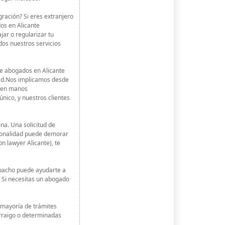
gración? Si eres extranjero
os en Alicante
jar o regularizar tu
dos nuestros servicios
de abogados en Alicante
dad.Nos implicamos desde
r en manos
ico, y nuestros clientes
ina. Una solicitud de
cionalidad puede demorar
n lawyer Alicante), te
spacho puede ayudarte a
. Si necesitas un abogado
a mayoría de trámites
rraigo o determinadas