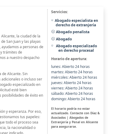
Servicios:
Abogado especialista en
derecho de extranjería
Abogado penalista
licante, la ciudad de la
Abogado
 de San Juan y las playas
Abogado especializado
os, ayudamos a personas de
en derecho procesal
y trámites de
rnos a nuestro despacho
Horario de apertura:
lunes: Abierto 24 horas
martes: Abierto 24 horas
a de Alicante. Sin
miércoles: Abierto 24 horas
adicionales o incluso ser
jueves: Abierto 24 horas
bogado especializado en
viernes: Abierto 24 horas
licitud esté bien
sábado: Abierto 24 horas
 posibilidades de éxito en
domingo: Abierto 24 horas
El horario podría no estar
ción y esperanza. Por eso,
actualizado. Contacte con Díaz &
gestionamos tus papeles:
Asociados | Abogados de
ue todo el proceso sea
Extranjería y Penal en Alicante
para asegurarse.
cia, la nacionalidad o
lugar indicado.