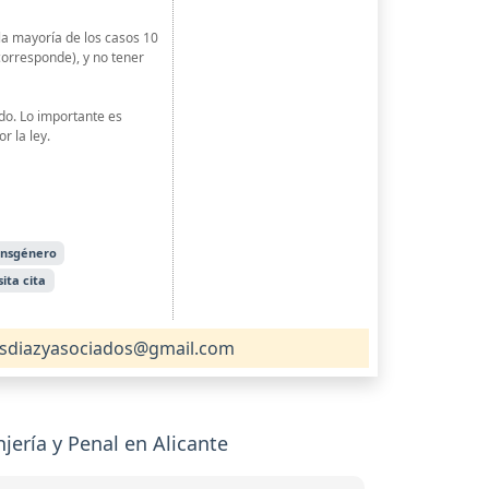
la mayoría de los casos 10
orresponde), y no tener
ado. Lo importante es
r la ley.
ansgénero
ita cita
sdiazyasociados@gmail.com
ería y Penal en Alicante