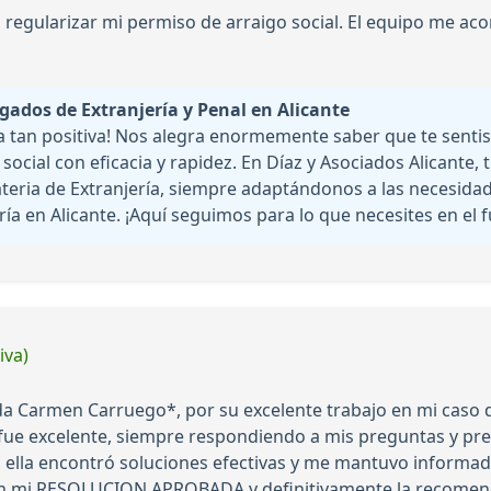
 regularizar mi permiso de arraigo social. El equipo me ac
gados de Extranjería y Penal en Alicante
ña tan positiva! Nos alegra enormemente saber que te sent
ocial con eficacia y rapidez. En Díaz y Asociados Alicante,
ateria de Extranjería, siempre adaptándonos a las necesidad
a en Alicante. ¡Aquí seguimos para lo que necesites en el f
iva)
 Carmen Carruego*, por su excelente trabajo en mi caso d
 fue excelente, siempre respondiendo a mis preguntas y pre
, ella encontró soluciones efectivas y me mantuvo infor
 con mi RESOLUCION APROBADA y definitivamente la recomend