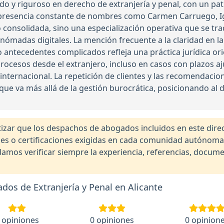
 y riguroso en derecho de extranjería y penal, con un pat
 presencia constante de nombres como Carmen Carruego, Ig
 consolidada, sino una especialización operativa que se tr
nómadas digitales. La mención frecuente a la claridad en la
antecedentes complicados refleja una práctica jurídica orient
rocesos desde el extranjero, incluso en casos con plazos 
a internacional. La repetición de clientes y las recomendac
que va más allá de la gestión burocrática, posicionando a
r que los despachos de abogados incluidos en este direct
nales o certificaciones exigidas en cada comunidad autónom
os verificar siempre la experiencia, referencias, documen
os de Extranjería y Penal en Alicante
 opiniones
0 opiniones
0 opinion