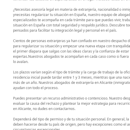
¿Necesitas asesoría legal en materia de extranjería, nacionalidad o inmi
ynecesitas regularizar tu situación en España, nuestro equipo de abogad
especializados te acompaña en cada trámite para que puedas vivir, traba
situación en España con total seguridad y respaldo jurídico. Descubre to
pensados para facilitar tu integración legal y personal en el país.
Cientos de personas extranjeras ya han confiado en nuestro despacho 
para regularizar su situación y empezar una nueva etapa con tranquili
el primer díapara que salgas con las ideas claras y la confianza de esta
expertas.Nuestros abogados te acompañan en cada caso como si fuera ún
lo avalan.
Los plazos varían según el tipo de trámite y la carga de trabajo de la ofic
residencia inicial puede tardar entre 1 y 3 meses, mientras que una na
más de un año. Nuestros abogados de extranjería en Alicante (inmigratio
ayudan con todo el proceso.
Puedes presentar un recurso administrativo o contencioso. Nuestro de
evaluar la causa del rechazo y plantear la mejor estrategia para recurrir
en Alicante, no dudes en contactarnos.
Dependerá del tipo de permiso y de tu situación personal. En general, l
deben hacerse desde tu país de origen, pero hay excepciones como el a
circunstancias excepcionales.