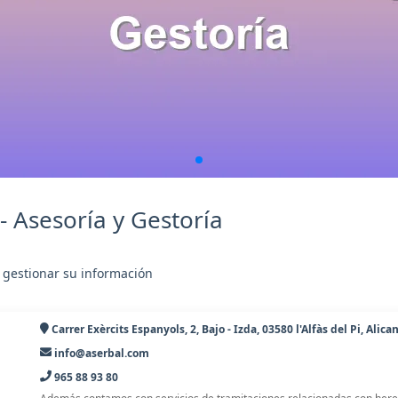
- Asesoría y Gestoría
 gestionar su información
Carrer Exèrcits Espanyols, 2, Bajo - Izda, 03580 l'Alfàs del Pi, Alica
info@aserbal.com
965 88 93 80