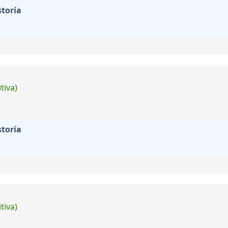
storía
tiva)
storía
tiva)