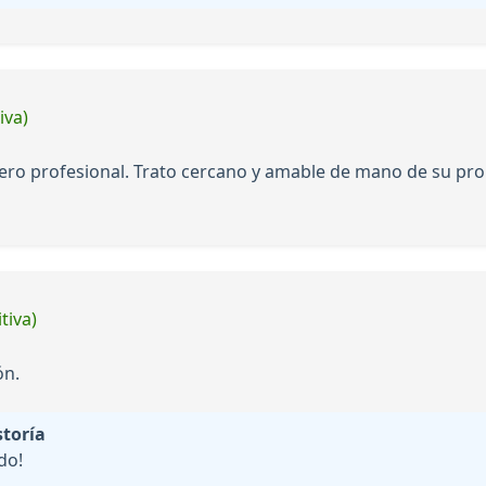
iva)
o profesional. Trato cercano y amable de mano de su propie
tiva)
ón.
storía
do!