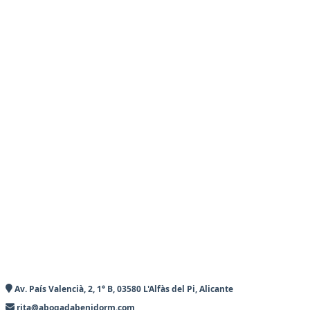
Av. País Valencià, 2, 1° B, 03580 L'Alfàs del Pi, Alicante
rita@abogadabenidorm.com