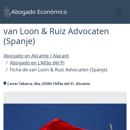
Toggl
Abogado Económico
van Loon & Ruiz Advocaten
(Spanje)
Abogado en Alicante / Alacant
Abogado en L'Alfàs del Pi
Ficha de van Loon & Ruiz Advocaten (Spanje)
Carrer Tabarca, 46a, 03580 l'Alfàs del Pi, Alicante