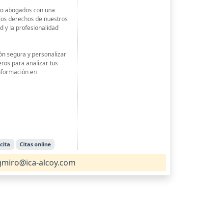
omo abogados con una
los derechos de nuestros
ad y la profesionalidad
ón segura y personalizar
ros para analizar tus
información en
cita
Citas online
miro@ica-alcoy.com