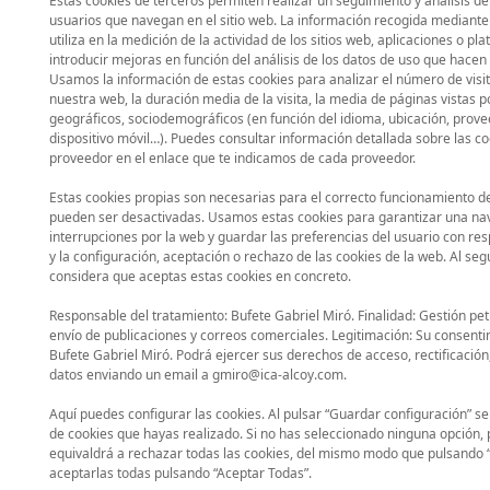
Estas cookies de terceros permiten realizar un seguimiento y análisis d
usuarios que navegan en el sitio web. La información recogida mediante 
utiliza en la medición de la actividad de los sitios web, aplicaciones o pla
introducir mejoras en función del análisis de los datos de uso que hacen l
Usamos la información de estas cookies para analizar el número de visita
nuestra web, la duración media de la visita, la media de páginas vistas 
geográficos, sociodemográficos (en función del idioma, ubicación, prove
dispositivo móvil…). Puedes consultar información detallada sobre las co
proveedor en el enlace que te indicamos de cada proveedor.
Estas cookies propias son necesarias para el correcto funcionamiento de
pueden ser desactivadas. Usamos estas cookies para garantizar una nav
interrupciones por la web y guardar las preferencias del usuario con res
y la configuración, aceptación o rechazo de las cookies de la web. Al se
considera que aceptas estas cookies en concreto.
Responsable del tratamiento: Bufete Gabriel Miró. Finalidad: Gestión pet
envío de publicaciones y correos comerciales. Legitimación: Su consenti
Bufete Gabriel Miró. Podrá ejercer sus derechos de acceso, rectificación,
datos enviando un email a gmiro@ica-alcoy.com.
Aquí puedes configurar las cookies. Al pulsar “Guardar configuración” s
de cookies que hayas realizado. Si no has seleccionado ninguna opción, 
equivaldrá a rechazar todas las cookies, del mismo modo que pulsando 
aceptarlas todas pulsando “Aceptar Todas”.