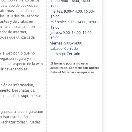
el comportamiento de los
lunes: 9:00–14:00, 16:00–
este tipo de cookies se
19:00
taformas, con el fin de
martes: 9:00–14:00, 16:00–
os usuarios del servicio.
19:00
ntes y de visitas en
miércoles: 9:00–14:00, 16:00–
por cada usuario, informes
19:00
edor de Internet,
jueves: 9:00–14:00, 16:00–
okies que utiliza cada
19:00
viernes: 9:00–14:00
sábado: Cerrado
 la web por lo que no
domingo: Cerrado
egación segura y sin
El horario podría no estar
pecto al aspecto de la web
actualizado. Contacte con Bufete
guir navegando se
Gabriel Miró para asegurarse.
ición de información,
miento. Destinatarios:
 limitación o suprimir sus
e guardará la configuración
pulsar este botón
“Rechazar todas”. Puedes