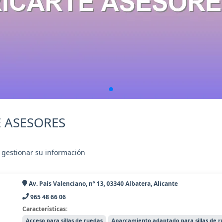
E ASESORES
 gestionar su información
Av. País Valenciano, nº 13, 03340 Albatera, Alicante
965 48 66 06
Características:
Acceso para sillas de ruedas
Aparcamiento adaptado para sillas de 