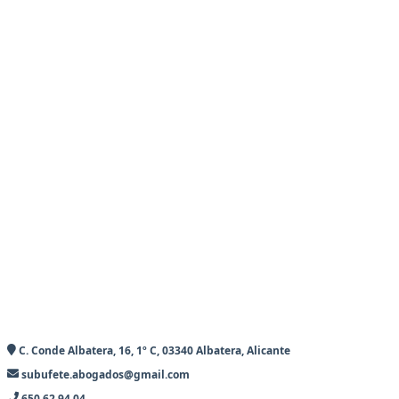
C. Conde Albatera, 16, 1º C, 03340 Albatera, Alicante
subufete.abogados@gmail.com
650 62 94 04