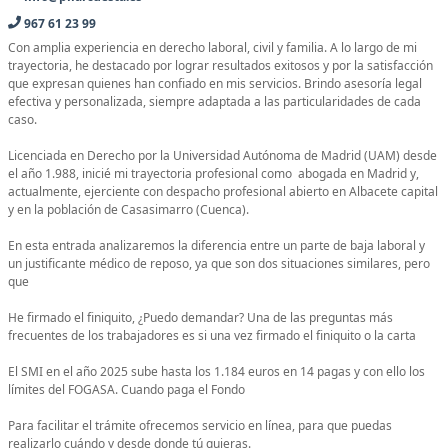
967 61 23 99
Con amplia experiencia en derecho laboral, civil y familia. A lo largo de mi
trayectoria, he destacado por lograr resultados exitosos y por la satisfacción
que expresan quienes han confiado en mis servicios. Brindo asesoría legal
efectiva y personalizada, siempre adaptada a las particularidades de cada
caso.
Licenciada en Derecho por la Universidad Autónoma de Madrid (UAM) desde
el año 1.988, inicié mi trayectoria profesional como abogada en Madrid y,
actualmente, ejerciente con despacho profesional abierto en Albacete capital
y en la población de Casasimarro (Cuenca).
En esta entrada analizaremos la diferencia entre un parte de baja laboral y
un justificante médico de reposo, ya que son dos situaciones similares, pero
que
He firmado el finiquito, ¿Puedo demandar? Una de las preguntas más
frecuentes de los trabajadores es si una vez firmado el finiquito o la carta
El SMI en el año 2025 sube hasta los 1.184 euros en 14 pagas y con ello los
límites del FOGASA. Cuando paga el Fondo
Para facilitar el trámite ofrecemos servicio en línea, para que puedas
realizarlo cuándo y desde donde tú quieras.