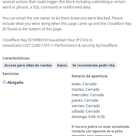
several actions that could trigger this block including submitting a certain
word or phrase, a SQL command or malformed data.
You can email the site owner to let them know you were blocked. Please
include what you were doing when this page came up and the Cloudflare Ray
ID found at the bottom of this page.
Cloudflare Ray ID:99f8d1b10aaa00a0•Your IP:Click to
reveal2a02:c207:2280:7797::1•Performance & security byCloudflare
Características:
Acceso para sillas de ruedas
Aseos
Se recomienda pedir cita
Servicios:
Horario de apertura:
Abogado
lunes: Cerrado
martes: Cerrado
miércoles: Cerrado
jueves: Cerrado
viernes: Cerrado
sábado: Cerrado
domingo: 0:00–0:30
El horario podría no estar actualizado.
Contacte con lapuente de la peña
abogados para asegurarse.