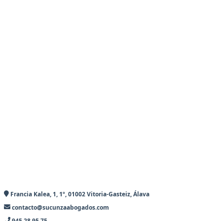
Francia Kalea, 1, 1º, 01002 Vitoria-Gasteiz, Álava
contacto@sucunzaabogados.com
945 28 95 75