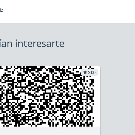
iz
an interesarte
5 (2)