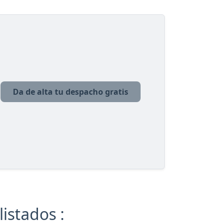
Da de alta tu despacho gratis
istados :