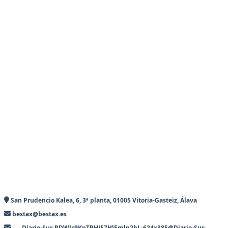
San Prudencio Kalea, 6, 3ª planta, 01005 Vitoria-Gasteiz, Álava
bestax@bestax.es
Diario-Sur-RDWlc9KnTRHJE7HlEmln2bL-624x385@Diario-Sur-