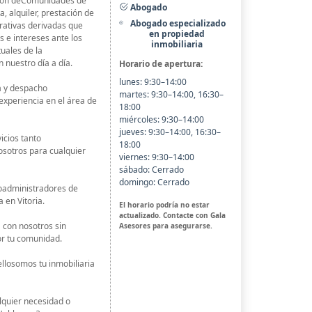
ación deComunidades de
Abogado
, alquiler, prestación de
Abogado especializado
rativas derivadas que
en propiedad
s e intereses ante los
inmobiliaria
uales de la
 nuestro día a día.
Horario de apertura:
lunes: 9:30–14:00
 y despacho
martes: 9:30–14:00, 16:30–
experiencia en el área de
18:00
miércoles: 9:30–14:00
jueves: 9:30–14:00, 16:30–
icios tanto
18:00
sotros para cualquier
viernes: 9:30–14:00
sábado: Cerrado
domingo: Cerrado
moadministradores de
 en Vitoria.
El horario podría no estar
actualizado. Contacte con Gala
 con nosotros sin
Asesores para asegurarse.
r tu comunidad.
ellosomos tu inmobiliaria
lquier necesidad o