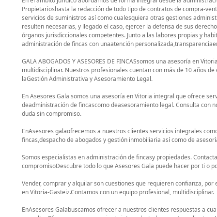
En el ámbito jurídico abordamos de forma integral desde la administr
Propietarioshasta la redacción de todo tipo de contratos de compra-venta
servicios de suministros así como cualesquiera otras gestiones administ
resulten necesarias, y llegado el caso, ejercer la defensa de sus derecho
órganos jurisdiccionales competentes. Junto a las labores propias y habit
administración de fincas con unaatención personalizada,transparenciaen
GALA ABOGADOS Y ASESORES DE FINCASsomos una asesoría en Vitoria
multidisciplinar. Nuestros profesionales cuentan con más de 10 años de 
laGestión Administrativa y Asesoramiento Legal.
En Asesores Gala somos una asesoría en Vitoria integral que ofrece serv
deadministración de fincascomo deasesoramiento legal. Consulta con no
duda sin compromiso.
EnAsesores galaofrecemos a nuestros clientes servicios integrales co
fincas,despacho de abogados y gestión inmobiliaria así como de asesoría
Somos especialistas en administración de fincasy propiedades. Contacta
compromisoDescubre todo lo que Asesores Gala puede hacer por ti o po
Vender, comprar y alquilar son cuestiones que requieren confianza, por 
en Vitoria-Gasteiz.Contamos con un equipo profesional, multidisciplinar.
EnAsesores Galabuscamos ofrecer a nuestros clientes respuestas a cua